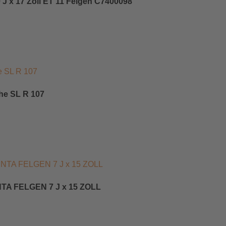
J x 17 Zoll ET 11 Felgen C7400098
ihe SL R 107
TA FELGEN 7 J x 15 ZOLL