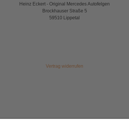
Heinz Eckert - Original Mercedes Autofelgen
Brockhauser Straße 5
59510 Lippetal
Vertrag widerrufen