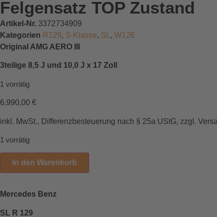
Felgensatz TOP Zustand
Artikel-Nr.
3372734909
Kategorien
R129
,
S-Klasse
,
SL
,
W126
Original AMG AERO III
3teilige 8,5 J und 10,0 J x 17 Zoll
1 vorrätig
6.990,00
€
inkl. MwSt., Differenzbesteuerung nach § 25a UStG, zzgl. Vers
1 vorrätig
In den Warenkorb
Mercedes Benz
SL R 129