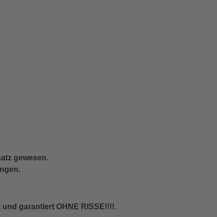
satz gewesen.
ungen.
t und garantiert OHNE RISSE!!!!.