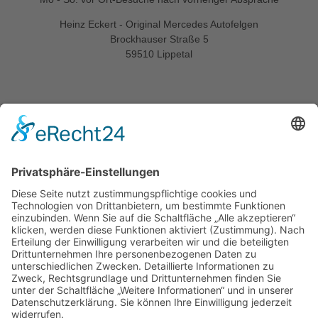
Heinz Eckert - Original Mercedes Autofelgen
Brockhauser Straße 5
59510 Lippetal
Informationen
Startseite
Kontakt
Impressum
Datenschutzerklärung
Allgemeine Geschäftsbedingungen
Widerrufsbelehrung
Versandarten
Zahlungsarten