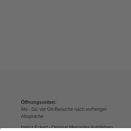
Öffnungszeiten:
Mo - So: vor Ort-Besuche nach vorheriger
Absprache
Heinz Eckert - Original Mercedes Autofelgen