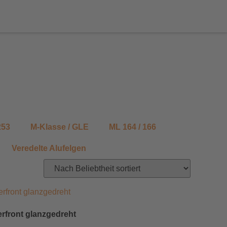
253
M-Klasse / GLE
ML 164 / 166
Veredelte Alufelgen
erfront glanzgedreht