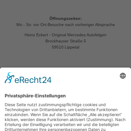
Öffnungszeiten:
Mo - So: vor Ort-Besuche nach vorheriger Absprache
Heinz Eckert - Original Mercedes Autofelgen
Brockhauser Straße 5
59510 Lippetal
Informationen
Startseite
Kontakt
Impressum
Datenschutzerklärung
Allgemeine Geschäftsbedingungen
Widerrufsbelehrung
Versandarten