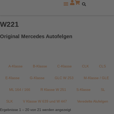
Zu den Mercedes Modellreihen
W221
Original Mercedes Autofelgen
A-Klasse
B-Klasse
C-Klasse
CLK
CLS
E-Klasse
G-Klasse
GLC W 253
M-Klasse / GLE
ML 164 / 166
R Klasse W 251
S-Klasse
SL
SLK
V Klasse W 639 und W 447
Veredelte Alufelgen
Ergebnisse 1 – 20 von 21 werden angezeigt