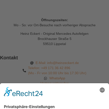
Öffnungszeiten:
Mo - So: vor Ort-Besuche nach vorheriger Absprache
Heinz Eckert - Original Mercedes Autofelgen
Brockhauser Straße 5
59510 Lippetal
Kontakt
E-Mail: info@heinzeckert.de
Telefon: +49 171 36 42 896
(Mo - Fr von 10:00 Uhr bis 17:30 Uhr)
WhatsApp
Vertrag widerrufen
Informationen
Startseite