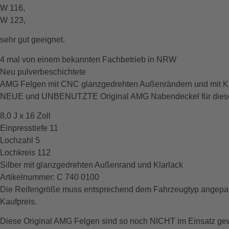
W 116,
W 123,
sehr gut geeignet.
4 mal von einem bekannten Fachbetrieb in NRW
Neu pulverbeschichtete
AMG Felgen mit CNC glanzgedrehten Außenrändern und mit Kl
NEUE und UNBENUTZTE Original AMG Nabendeckel für diese
8,0 J x 16 Zoll
Einpresstiefe 11
Lochzahl 5
Lochkreis 112
Silber mit glanzgedrehten Außenrand und Klarlack
Artikelnummer: C 740 0100
Die Reifengröße muss entsprechend dem Fahrzeugtyp angepasst
Kaufpreis.
Diese Original AMG Felgen sind so noch NICHT im Einsatz ge