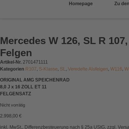
Homepage
Zu den
Mercedes W 126, SL R 107,
Felgen
Artikel-Nr.
2701471111
Kategorien
R107
,
S-Klasse
,
SL
,
Veredelte Alufelgen
,
W116
,
W
ORIGINAL AMG SPEICHENRAD
8,0 J x 16 ZOLL ET 11
FELGENSATZ
Nicht vorrätig
2.998,00
€
inkl. MwSt., Differenzbesteuerung nach § 25a UStG, zzgl. Vers