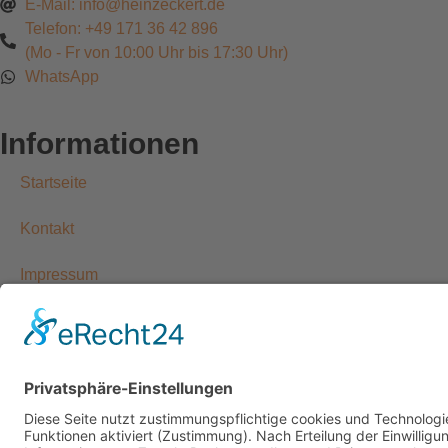
E-Mail: info@heinzeckert.de
Telefon: +49 171 36 42 896
(Mo - Fr von 10:00 Uhr bis 17:30 Uhr)
WhatsApp
Informationen
Startseite
Kontakt
Impressum
Datenschutzerklärung
Allgemeine Geschäftsbedingungen
Widerrufsbelehrung