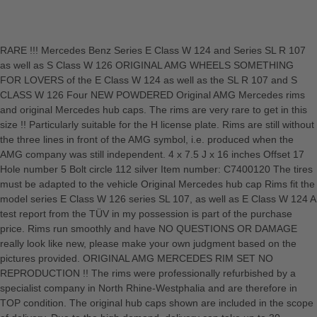
RARE !!! Mercedes Benz Series E Class W 124 and Series SL R 107
as well as S Class W 126 ORIGINAL AMG WHEELS SOMETHING
FOR LOVERS of the E Class W 124 as well as the SL R 107 and S
CLASS W 126 Four NEW POWDERED Original AMG Mercedes rims
and original Mercedes hub caps. The rims are very rare to get in this
size !! Particularly suitable for the H license plate. Rims are still without
the three lines in front of the AMG symbol, i.e. produced when the
AMG company was still independent. 4 x 7.5 J x 16 inches Offset 17
Hole number 5 Bolt circle 112 silver Item number: C7400120 The tires
must be adapted to the vehicle Original Mercedes hub cap Rims fit the
model series E Class W 126 series SL 107, as well as E Class W 124 A
test report from the TÜV in my possession is part of the purchase
price. Rims run smoothly and have NO QUESTIONS OR DAMAGE
really look like new, please make your own judgment based on the
pictures provided. ORIGINAL AMG MERCEDES RIM SET NO
REPRODUCTION !! The rims were professionally refurbished by a
specialist company in North Rhine-Westphalia and are therefore in
TOP condition. The original hub caps shown are included in the scope