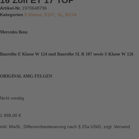
16 Zoll ET 17 TOP
Artikel-Nr.
1970648796
Kategorien
E-Klasse
,
R107
,
SL
,
W124
Mercedes Benz
Baureihe E Klasse W 124 und Baureihe SL R 107 sowie S Klasse W 126
ORIGINAL AMG FELGEN
Nicht vorrätig
1.998,00
€
inkl. MwSt., Differenzbesteuerung nach § 25a UStG, zzgl. Versand