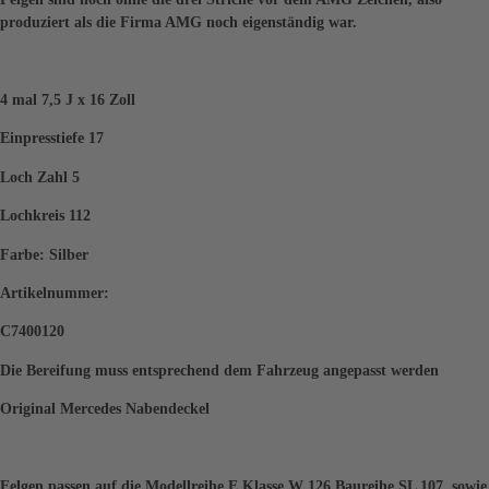
produziert als die Firma AMG noch eigenständig war.
4 mal 7,5 J x 16 Zoll
Einpresstiefe 17
Loch Zahl 5
Lochkreis 112
Farbe: Silber
Artikelnummer:
C7400120
Die Bereifung muss entsprechend dem Fahrzeug angepasst werden
Original Mercedes Nabendeckel
Felgen passen auf die Modellreihe E Klasse W 126 Baureihe SL 107, sowie