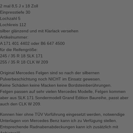
2 mal 8,5 J x 18 Zoll
Einpresstiefe 30
Lochzahl 5
Lochkreis 112
silber glänzend und mit Klarlack versehen
Artikelnummer:
A 171 401 4402 oder B6 647 4500
für die Reifengröße:
245 / 35 R 18 SLK 171
255 / 35 R 18 CLK W 209
Original Mercedes Felgen sind so nach der silbernen
Pulverbeschichtung noch NICHT im Einsatz gewesen.
Keine Schäden keine Macken keine Bordsteinberührungen.
Felgen passen auf sehr vielen Mercedes Modelle, Felgen kommen
aber aus SLK 171 Sondermodell Grand Edition Baureihe, passt aber
auch den CLK W 209.
Konnen hier ohne TÜV Vorführung eingesetzt werden, notwendige
Unterlagen von Mercedes Benz kann ich zu Verfügung stellen.
Entsprechende Radnabenabdeckungen kann ich zusätzlich mit
Anbieten!!!