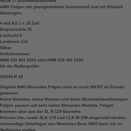
NEUE !!! pulverbeschichtete
AMG Felgen mit glanzgedrehten Aussenrand und mit Klarlack
überzogen.
4 mal 8,0 J x 18 Zoll
Einpresstiefe 31
Lochzahl 5
Lochkreis 112
Silber
Artikelnummer:
HWA 129 401 0102 oder HWA 210 401 0102
für die Reifengröße:
225/40 R 18
Original AMG Mercedes Felgen sind so noch NICHT im Einsatz
gewesen.
Keine Schäden, keine Macken und keine Bordsteinberührungen.
Felgen passen auf sehr vielen Mercedes Modelle, Felgen
kommen aber aus der SL R 129 Baureihe.
Können hier, sowie SLK 170 und CLK W 208 eingesetzt werden,
notwendige Unterlagen von Mercedes Benz AMG kann ich zu
Verfügung stellen.