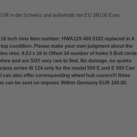
EUR in die Schweiz und außerhalb der EU 280,00 Euro.
16 inch rims Item number: HWA129 400 0102 replaced in A
in top condition. Please make your own judgment about the
es rims: 8.0J x 16 in Offset 34 number of holes 5 Bolt circle
fore and are SO!! very rare to find. No damage, no quirks
 class series W 124 only for the model 500 E and E 500 Can
can also offer corresponding wheel hub covers!!! Rims
ims can be sent on request. Within Germany EUR 100.00,