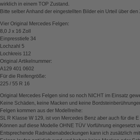
wirklich in einem TOP Zustand.
Bitte selber Anhand der eingestellten Bilder ein Urteil über de
Vier Original Mercedes Felgen:
8,0 J x 16 Zoll
Einpresstiefe 34
Lochzahl 5
Lochkreis 112
Original Artikelnummer:
A129 401 0602
Für die Reifengröße:
225 / 55 R 16
Original Mercedes Felgen sind so noch NICHT im Einsatz gewes
Keine Schäden, keine Macken und keine Bordsteinberührunge
Felgen kommen aus der Modellreihe:
SL R Klasse W 129, ist von Mercedes Benz aber auch für die E
Können auf diese Modelle OHNE TÜV Vorführung eingesetzt we
Entsprechende Radnabenabdeckungen kann ich zusätzlich mit 