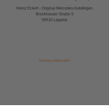
Heinz Eckert - Original Mercedes Autofelgen
Brockhauser Straße 5
59510 Lippetal
Vertrag widerrufen