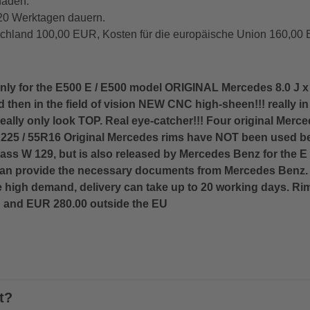
häden.
 20 Werktagen dauern.
chland 100,00 EUR, Kosten für die europäische Union 160,00 
 for the E500 E / E500 model ORIGINAL Mercedes 8.0 J x 
 then in the field of vision NEW CNC high-sheen!!! really 
eally only look TOP. Real eye-catcher!!! Four original Merced
e: 225 / 55R16 Original Mercedes rims have NOT been used be
ass W 129, but is also released by Mercedes Benz for the E
n provide the necessary documents from Mercedes Benz. I 
he high demand, delivery can take up to 20 working days. R
d and EUR 280.00 outside the EU
t?