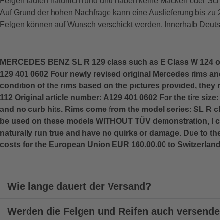
Felgen laufen natürlich rund und haben keine Macken oder Sc
Auf Grund der hohen Nachfrage kann eine Auslieferung bis zu
Felgen können auf Wunsch verschickt werden. Innerhalb Deuts
MERCEDES BENZ SL R 129 class such as E Class W 124 only
129 401 0602 Four newly revised original Mercedes rims and
condition of the rims based on the pictures provided, they r
112 Original article number: A129 401 0602 For the tire siz
and no curb hits. Rims come from the model series: SL R cl
be used on these models WITHOUT TÜV demonstration, I ca
naturally run true and have no quirks or damage. Due to t
costs for the European Union EUR 160.00.00 to Switzerlan
Wie lange dauert der Versand?
Werden die Felgen und Reifen auch versende