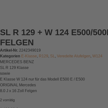
SL R 129 + W 124 E500/50
FELGEN
Artikel-Nr.
2242349019
Kategorien
E-Klasse
,
R129
,
SL
,
Veredelte Alufelgen
,
W124
MERCEDES BENZ
SL R 129 Klasse
sowie
E Klasse W 124 nur für das Modell E500 E / E500
ORIGINAL Mercedes
8.0 J x 16 Zoll Felgen
2 vorrätig