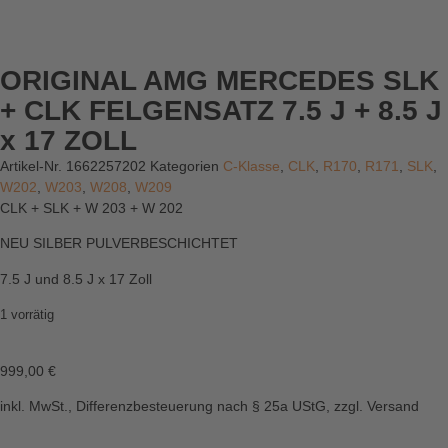
ORIGINAL AMG MERCEDES SLK
+ CLK FELGENSATZ 7.5 J + 8.5 J
x 17 ZOLL
Artikel-Nr.
1662257202
Kategorien
C-Klasse
,
CLK
,
R170
,
R171
,
SLK
,
W202
,
W203
,
W208
,
W209
CLK + SLK + W 203 + W 202
NEU SILBER PULVERBESCHICHTET
7.5 J und 8.5 J x 17 Zoll
1 vorrätig
999,00
€
inkl. MwSt., Differenzbesteuerung nach § 25a UStG, zzgl. Versand