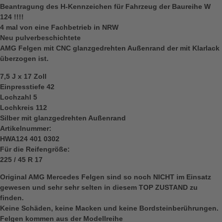
Beantragung des H-Kennzeichen für Fahrzeug der Baureihe W
124 !!!!
4 mal von eine Fachbetrieb in NRW
Neu pulverbeschichtete
AMG Felgen mit CNC glanzgedrehten Außenrand der mit Klarlack
überzogen ist.
7,5 J x 17 Zoll
Einpresstiefe 42
Lochzahl 5
Lochkreis 112
Silber mit glanzgedrehten Außenrand
Artikelnummer:
HWA124 401 0302
Für die Reifengröße:
225 / 45 R 17
Original AMG Mercedes Felgen sind so noch NICHT im Einsatz
gewesen und sehr sehr selten in diesem TOP ZUSTAND zu
finden.
Keine Schäden, keine Macken und keine Bordsteinberührungen.
Felgen kommen aus der Modellreihe