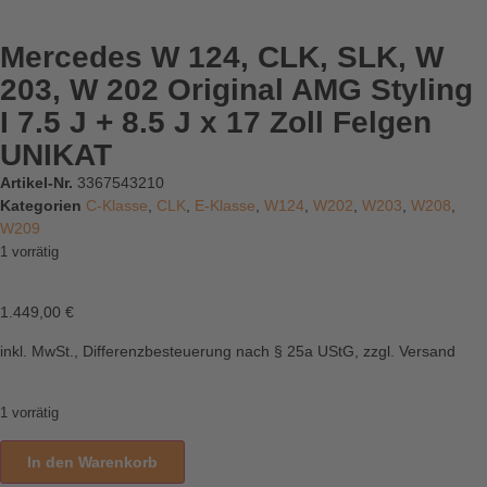
Mercedes W 124, CLK, SLK, W
203, W 202 Original AMG Styling
I 7.5 J + 8.5 J x 17 Zoll Felgen
UNIKAT
Artikel-Nr.
3367543210
Kategorien
C-Klasse
,
CLK
,
E-Klasse
,
W124
,
W202
,
W203
,
W208
,
W209
1 vorrätig
1.449,00
€
inkl. MwSt., Differenzbesteuerung nach § 25a UStG, zzgl. Versand
1 vorrätig
In den Warenkorb