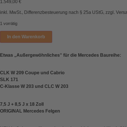
1.549,00
€
inkl. MwSt., Differenzbesteuerung nach § 25a UStG, zzgl. Vers
1 vorrätig
In den Warenkorb
Etwas „Außergewöhnliches“ für die Mercedes Baureihe:
CLK W 209 Coupe und Cabrio
SLK 171
C-Klasse W 203 und CLC W 203
7,5 J + 8,5 J x 18 Zoll
ORIGINAL Mercedes Felgen