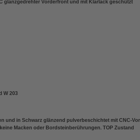
C glanzgedrehter Vorderfront und mit Klarlack geschützt
nd W 203
en und in Schwarz glänzend pulverbeschichtet mit CNC-Vord
, keine Macken oder Bordsteinberührungen. TOP Zustand