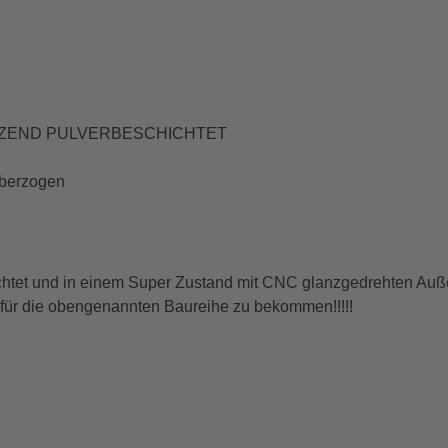
GLÄNZEND PULVERBESCHICHTET
berzogen
t und in einem Super Zustand mit CNC glanzgedrehten Außen
für die obengenannten Baureihe zu bekommen!!!!!