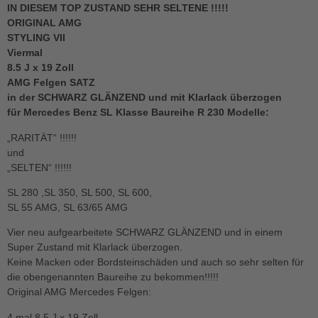
IN DIESEM TOP ZUSTAND SEHR SELTENE !!!!!
ORIGINAL AMG
STYLING VII
Viermal
8.5 J x 19 Zoll
AMG Felgen SATZ
in der SCHWARZ GLÄNZEND und mit Klarlack überzogen
für Mercedes Benz SL Klasse Baureihe R 230 Modelle:
„RARITÄT“ !!!!!!
und
„SELTEN“ !!!!!!
SL 280 ,SL 350, SL 500, SL 600,
SL 55 AMG, SL 63/65 AMG
Vier neu aufgearbeitete SCHWARZ GLÄNZEND und in einem
Super Zustand mit Klarlack überzogen.
Keine Macken oder Bordsteinschäden und auch so sehr selten für
die obengenannten Baureihe zu bekommen!!!!!
Original AMG Mercedes Felgen:
4 mal 8,5 J x 19 Zoll