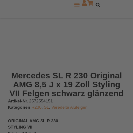
Zu den Mercedes Modellreihen
Mercedes SL R 230 Original
AMG 8,5 J x 19 Zoll Styling
VII Felgen schwarz glänzend
Artikel-Nr.
2572554151
Kategorien
R230
,
SL
,
Veredelte Alufelgen
ORIGINAL AMG SL R 230
STYLING VII