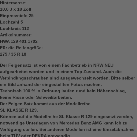
Hinterachse:
10,0 J x 18 Zoll
Einpresstiefe 25
Lochzahl 5
Lochkreis 112
Artikelnummer:
HWA 129 401 1702
Für die Reifengröße:
275 / 35 R 18
Der Felgensatz ist von einem Fachbetrieb in NRW NEU
aufgearbeitet worden und in einem Top Zustand. Auch die
Verbindkngsschrauben sind ausgewechselt worden. Bitte selber
ein Bild anhand der eingestellten Fotos machen.
Technisch 100 % in Ordnung laufen rund kein Höhenschlag,
keine Risse oder Schweißarbeiten.
Der Felgen Satz kommt aus der Modellreihe
SL KLASSE R 129.
Können auf die Modellreihe SL Klasse R 129 eingesetzt werden,
notwendige Unterlagen von Mercedes Benz AMG kann ich zu
Verfügung stellen. Bei anderen Modellen ist eine Einzelabnahme
beim TÜV oder DEKRA notwendig.