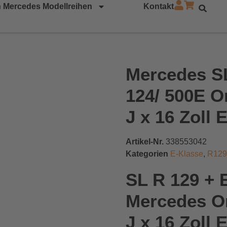
 Mercedes Modellreihen
Kontakt
Mercedes S
124/ 500E Or
J x 16 Zoll 
Artikel-Nr.
338553042
Kategorien
E-Klasse
,
R129
SL R 129 +
Mercedes Or
J x 16 Zoll 