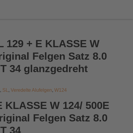
L 129 + E KLASSE W
iginal Felgen Satz 8.0
ET 34 glanzgedreht
,
SL
,
Veredelte Alufelgen
,
W124
 E KLASSE W 124/ 500E
iginal Felgen Satz 8.0
ET 34