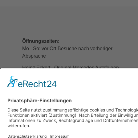
Öffnungszeiten:
Mo - So: vor Ort-Besuche nach vorheriger
Absprache
Heinz Eckert - Original Mercedes Autofelgen
Brockhauser Straße 5
59510 Lippetal