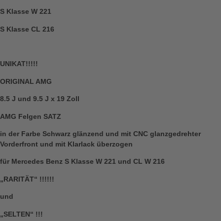
S Klasse W 221
S Klasse CL 216
UNIKAT!!!!!
ORIGINAL AMG
8.5 J und 9.5 J x 19 Zoll
AMG Felgen SATZ
in der Farbe Schwarz glänzend und mit CNC glanzgedrehter
Vorderfront und mit Klarlack überzogen
für Mercedes Benz S Klasse W 221 und CL W 216
„RARITÄT“ !!!!!!
und
„SELTEN“ !!!