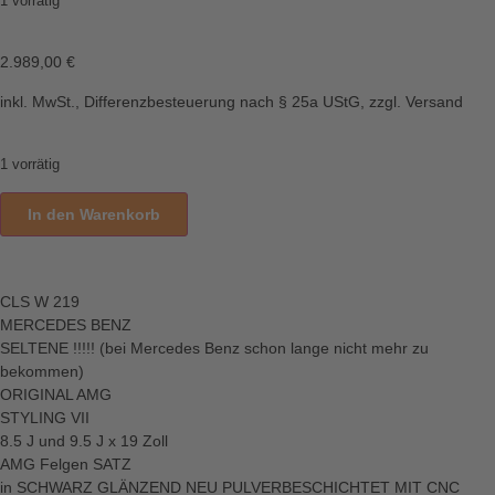
1 vorrätig
2.989,00
€
inkl. MwSt., Differenzbesteuerung nach § 25a UStG, zzgl. Versand
1 vorrätig
In den Warenkorb
CLS W 219
MERCEDES BENZ
SELTENE !!!!! (bei Mercedes Benz schon lange nicht mehr zu
bekommen)
ORIGINAL AMG
STYLING VII
8.5 J und 9.5 J x 19 Zoll
AMG Felgen SATZ
in SCHWARZ GLÄNZEND NEU PULVERBESCHICHTET MIT CNC