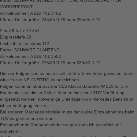
Farbe: SCHWARZ GLÄNZEND MIT CNC GLANZGEDREHTER
VORDERFRONT
Artikelnummer: A 219 401 3402
Für die Reifengröße: 245/35 R 19 oder 255/35 R 19
2 mal 9,5 J x 19 Zoll
Einpresstiefe 28
Lochzahl 5 Lochkreis 112
Farbe: SCHWARZ GLÄNZEND
Artikelnummer: A 219 401 3502
Für die Reifengröße: 275/30 R 19 oder 285/30 R 19
Die vier Felgen sind so noch nicht im Straßenverkehr gewesen, daher
wirklich aus NEUWERTIG zu bezeichnen.
Felgen kommen aber aus der CLS Klasse Baureihe W 219 für alle
Baumuster aus dieser Reihe. Können hier ohne TÜV Vorführung
eingesetzt werden, notwendige Unterlagen von Mercedes Benz kann
ich zu Verfügung stellen.
Bei anderen Mercedes Modelle muss dann eine Einzelabnahme beim
TÜV vorgenommen werden.
Entsprechende Radnabenabdeckungen kann ich zusätzlich mit
Anbieten!!!