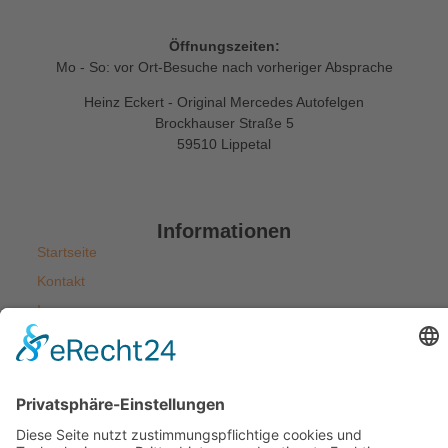
Öffnungszeiten:
Mo - So: vor Ort-Besuche nach vorheriger Absprache
Heinz Eckert - Original Mercedes Autofelgen
Brockhauser Straße 5
59510 Lippetal
Informationen
Startseite
Kontakt
Impressum
Datenschutzerklärung
Allgemeine Geschäftsbedingungen
Widerrufsbelehrung
Versandarten