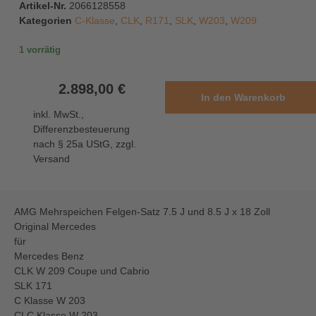
Artikel-Nr.
2066128558
Kategorien
C-Klasse
,
CLK
,
R171
,
SLK
,
W203
,
W209
1 vorrätig
2.898,00
€
In den Warenkorb
inkl. MwSt.,
Differenzbesteuerung
nach § 25a UStG, zzgl.
Versand
AMG Mehrspeichen Felgen-Satz 7.5 J und 8.5 J x 18 Zoll
Original Mercedes
für
Mercedes Benz
CLK W 209 Coupe und Cabrio
SLK 171
C Klasse W 203
CLC Klasse W 203