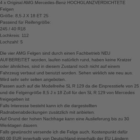
4 x Original AMG Mercedes-Benz HOCHGLANZVERDICHTETE
Felgen
Größe: 8,5 J X 18 ET 25
Passend für Reifengröße:
245 / 40 R18
Lochkreis: 112
Lochzahl: 5
Die vier AMG Felgen sind durch einen Fachbetrieb NEU
AUFBEREITET worden, laufen natürlich rund, haben keine Kratzer
oder ähnliches, sind in diesem Zustand noch nicht auf einem
Fahrzeug verbaut und benutzt worden. Sehen wirklich wie neu aus.
Wird sehr sehr selten angeboten.
Passen auch auf die Modellreihe SL R 129 da die Einpresstiefe von 25
und die Felgengröße 8,5 J x 18 Zoll für den SL R 129 von Mercedes
freigegeben ist
Falls Interesse besteht kann ich die dargestellten
Radnabenabdeckungen zusätzlich mit anbieten.
Auf Grund der hohen Nachfrage kann eine Auslieferung bis zu 30
Werktagen dauern.
Falls gewünscht versende ich die Felge auch, Kostenpunkt dafür
80,00 EUR innerhalb von Deutschland-innerhalb der EU Ländern