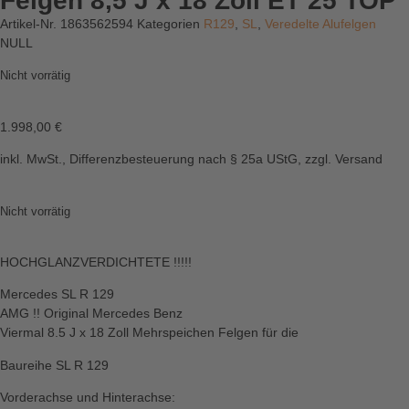
Felgen 8,5 J x 18 Zoll ET 25 TOP
Artikel-Nr.
1863562594
Kategorien
R129
,
SL
,
Veredelte Alufelgen
NULL
Nicht vorrätig
1.998,00
€
inkl. MwSt., Differenzbesteuerung nach § 25a UStG, zzgl. Versand
Nicht vorrätig
HOCHGLANZVERDICHTETE !!!!!
Mercedes SL R 129
AMG !! Original Mercedes Benz
Viermal 8.5 J x 18 Zoll Mehrspeichen Felgen für die
Baureihe SL R 129
Vorderachse und Hinterachse: