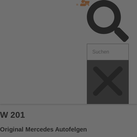
Zu den Mercedes Modellreihen
W 201
Original Mercedes Autofelgen