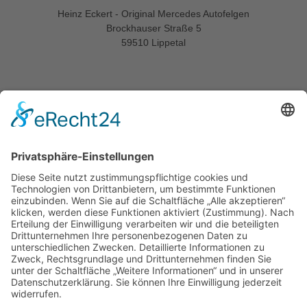
Heinz Eckert - Original Mercedes Autofelgen
Brockhauser Straße 5
59510 Lippetal
Informationen
Startseite
Kontakt
Impressum
Datenschutzerklärung
Allgemeine Geschäftsbedingungen
Widerrufsbelehrung
Versandarten
Zahlungsarten